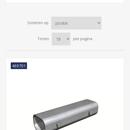
Sorteren op
Tonen
per pagina
469701