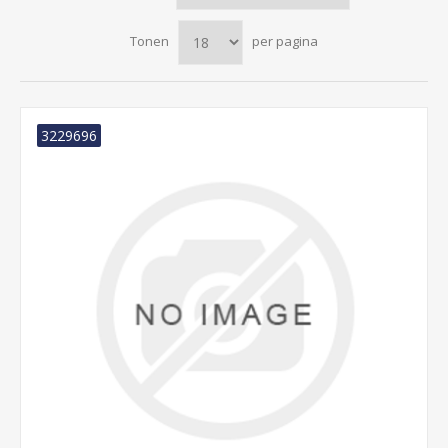
Tonen
per pagina
3229696