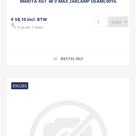
MAKITA XGT 40 V MAX ZAKLAMP DEAML001G
€ 58,10 incl. BTW
Prijs per 1 stuks
BESTEL NU!
890280