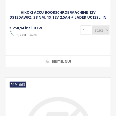
HIKOKI ACCU BOORSCHROEFMACHINE 12V
DS12DAWFZ, 38 NM, 1X 12V 2,5AH + LADER UC12SL, IN
KUNSTSTOF KOFFER OP=OP
€ 258,94 incl. BTW
Prijs per 1 stuks
BESTEL NU!
5191663