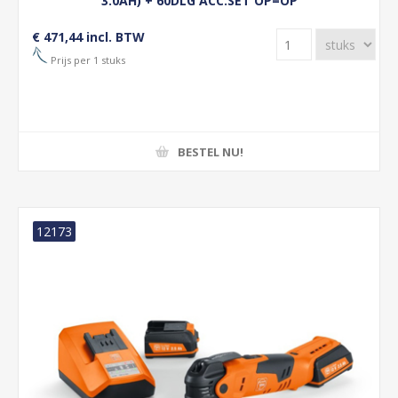
3.0AH) + 60DLG ACC.SET OP=OP
€ 471,44 incl. BTW
Prijs per 1 stuks
BESTEL NU!
12173