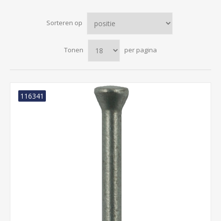
Sorteren op
Tonen
per pagina
116341