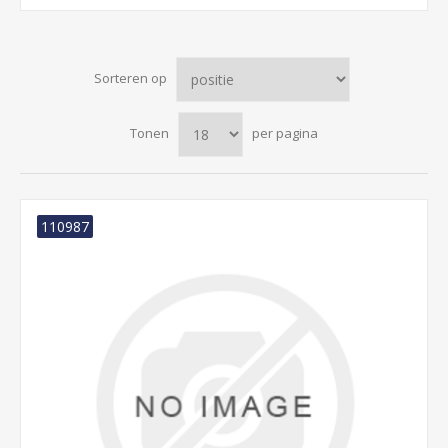
Sorteren op
Tonen
per pagina
110987