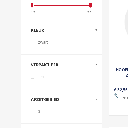
13
33
KLEUR
zwart
VERPAKT PER
HOOF
1 st
€ 32,55
Prijs 
AFZETGEBIED
3