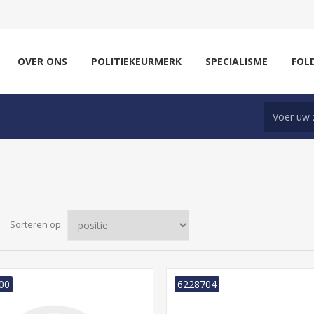
OVER ONS
POLITIEKEURMERK
SPECIALISME
FOL
Sorteren op
00
6228704