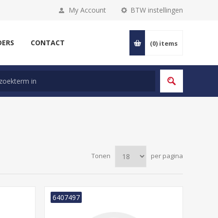
My Account
BTW instellingen
DERS
CONTACT
(0)
items
Tonen
per pagina
6407497