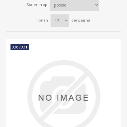
Sorteren op
Tonen
per pagina
9367931