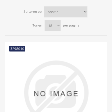
Sorteren op
Tonen
per pagina
3298010