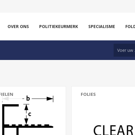
OVER ONS
POLITIEKEURMERK
SPECIALISME
FOL
FIELEN
FOLIES
profielen
Bouwfolies
hermingsprofielen
Beschermfolies
n
ntieprofielen