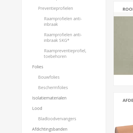
Preventieprofielen
ROO
Raamprofielen anti-
Bold
inbraak
Raamprofielen anti-
inbraak SKG*
Raampreventieprofiel,
toebehoren
Folies
Bouwfolies
Beschermfolies
Isolatiematerialen
AFD
Lood
Besc
Bladloodvervangers
Dekk
Afdichtingsbanden