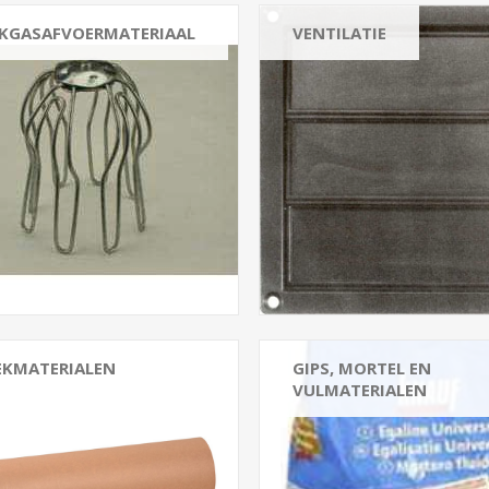
KGASAFVOERMATERIAAL
VENTILATIE
raadroosters
Luchtroosters
Ventielroosters
Bolroosters
Deurroosters
Lamellenroosters
View All
EKMATERIALEN
GIPS, MORTEL EN
VULMATERIALEN
hermmaterialen
Portlandcement
leden
Zandcement