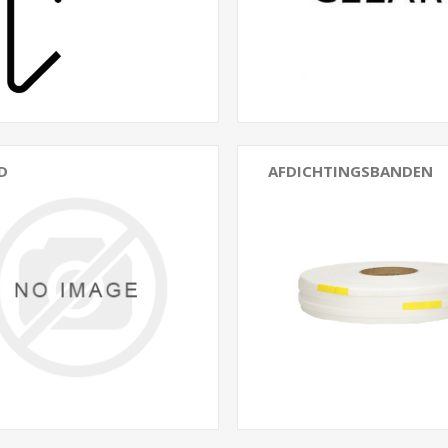
D
AFDICHTINGSBANDEN
loodvervangers
Beglazingsbanden
Compressiebanden
Dichtingsbanden
Rugvullingsmaterialen
Schuimband