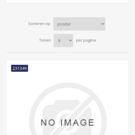
Sorteren op
Tonen
per pagina
231349