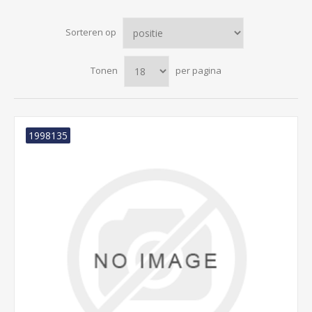
Sorteren op
Tonen
per pagina
1998135