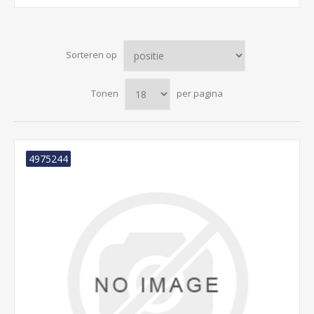
Sorteren op
Tonen
per pagina
4975244