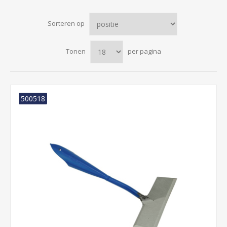
Sorteren op
Tonen
per pagina
500518