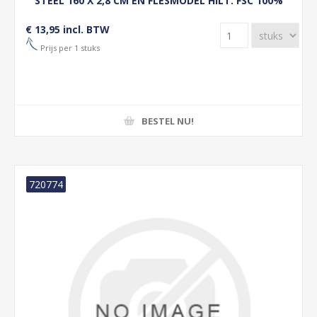
STEEL 160 X 2,8 CM EN FLESMODEL HILT. FSC 100%
€ 13,95 incl. BTW
Prijs per 1 stuks
BESTEL NU!
720774