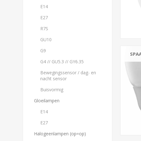
G9
E14
View 
E27
R7S
GU10
G9
SPA
G4 // GU5.3 // GY6.35
Bewegingssensor / dag- en
nacht sensor
Buisvormig
Gloeilampen
E14
E27
Halogeenlampen (op=op)