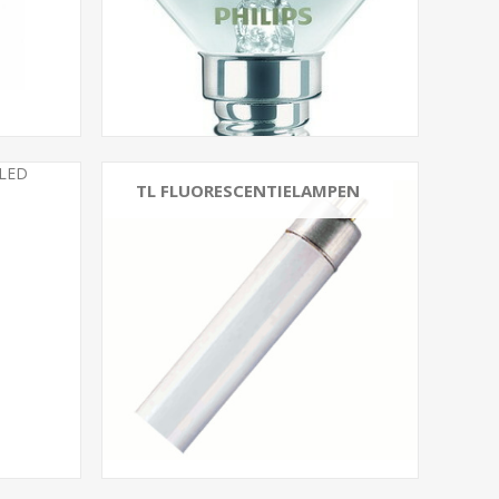
G4 // GU5.3 // GY6.35
TL FLUORESCENTIELAMPEN