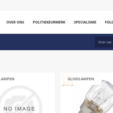
OVER ONS
POLITIEKEURMERK
SPECIALISME
FOL
 LAMPEN
GLOEILAMPEN
E14
E27
0