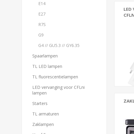
E14
LED
E27
CFL
R7S
G9
G4 // GU5.3 // GY6.35
Spaarlampen
TL LED lampen
TL fluorescentielampen
LED vervanging voor CFLni
lampen
ZAK
Starters
TL armaturen
Zaklampen