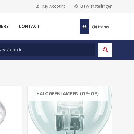
My Account
BTW instellingen
DERS
CONTACT
(0)
items
HALOGEENLAMPEN (OP=OP)
E14
E27
R7S
G9