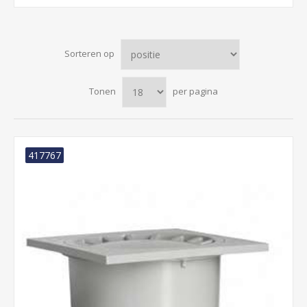
Sorteren op
Tonen
per pagina
417767