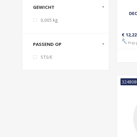
GEWICHT
DE
0,005 kg
€ 12,22
Prijs 
PASSEND OP
STS/E
324808