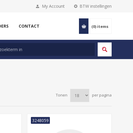
My Account
BTW instellingen
DERS
CONTACT
(0)
items
Tonen
per pagina
3248059