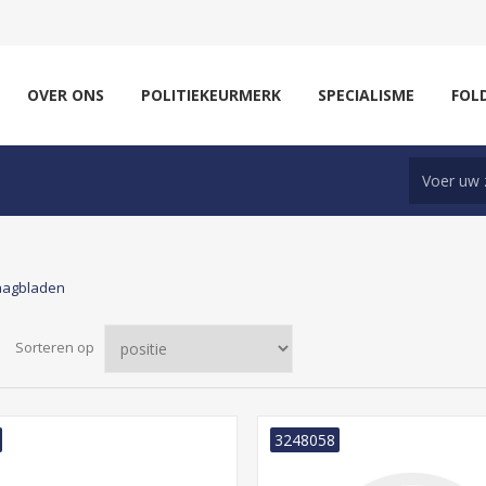
OVER ONS
POLITIEKEURMERK
SPECIALISME
FOL
aagbladen
Sorteren op
3248058