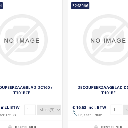
4
3248066
OUPEERZAAGBLAD DC160 /
DECOUPEERZAAGBLAD DC
T301BCP
T101BF
 incl. BTW
€ 16,63 incl. BTW
per 1 stuks
Prijs per 1 stuks
BESTEL NU!
BESTEL NU!