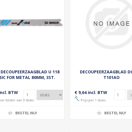
 DECOUPEERZAAGBLAD U 118
DECOUPEERZAAGBLAD DC
SIC FOR METAL 80MM, 3ST.
T101AO
NMB##
incl. BTW
€ 9,64 incl. BTW
per blister van 3 stuks
Prijs per 1 stuks
BESTEL NU!
BESTEL NU!