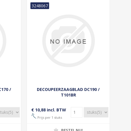
3248067
170 /
DECOUPEERZAAGBLAD DC190 /
T101BR
€ 10,88 incl. BTW
Prijs per 1 stuks
BESTEL NU!