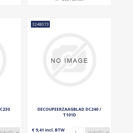
3248073
C230
DECOUPEERZAAGBLAD DC240 /
T101D
€ 9,41 incl. BTW