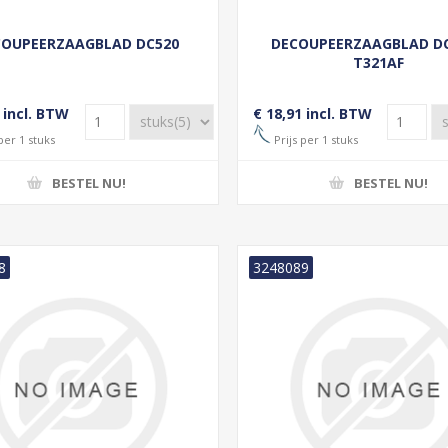
COUPEERZAAGBLAD DC520
DECOUPEERZAAGBLAD DC
T321AF
 incl. BTW
€ 18,91 incl. BTW
per 1 stuks
Prijs per 1 stuks
BESTEL NU!
BESTEL NU!
8
3248089