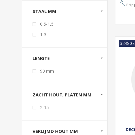
Prijs 
STAAL MM
0,5-1,5
1-3
324807
LENGTE
90 mm
ZACHT HOUT, PLATEN MM
2-15
DEC
VERLIJMD HOUT MM