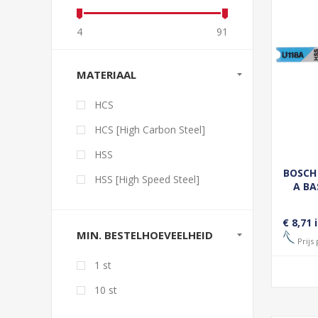
4
91
MATERIAAL
HCS
HCS [High Carbon Steel]
HSS
BOSCH
HSS [High Speed Steel]
A BA
€ 8,71 
MIN. BESTELHOEVEELHEID
Prijs 
1 st
10 st