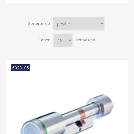
Sorteren op
Tonen
per pagina
6028105