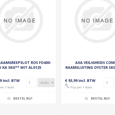
RAAMGREEPSLOT ROS FO400-
AXA VEILIGHEIDS COM
 KA SKG** WIT AL0125
RAAMSLUITING OYSTER SK
DRUK/DRAAIKNOP, LI
BUITENDRAAIEND RVS GEB
9 incl. BTW
€ 93,99 incl. BTW
per 1 stuks
Prijs per 1 stuks
BESTEL NU!
BESTEL NU!