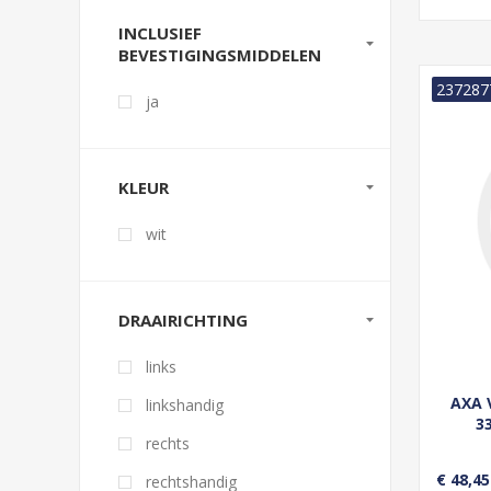
INCLUSIEF
BEVESTIGINGSMIDDELEN
237287
ja
KLEUR
wit
DRAAIRICHTING
links
AXA 
linkshandig
3
rechts
DRUK
LINK
€ 48,45
rechtshandig