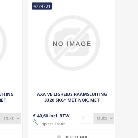
4774731
UITING
AXA VEILIGHEIDS RAAMSLUITING
MET
3320 SKG* MET NOK, MET
HOOT,
DRUK/DRAAIKNOP, HAAKSCHOOT,
ALU F2
LINKS BUITENDRAAIEND ALU F1
€ 40,60 incl. BTW
Prijs per 1 stuks
BESTEL NU!