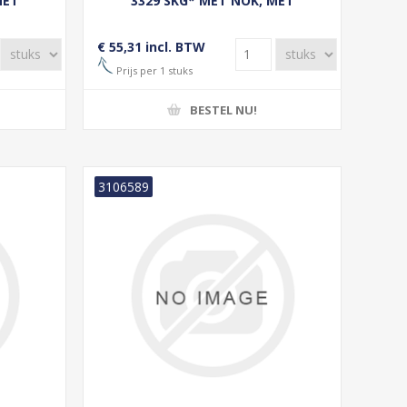
MET
3329 SKG* MET NOK, MET
HOOT,
CILINDERSLOT, HAAKSCHOOT,
ZWART
RECHTS BUITENDRAAIEND ALU F1
€ 55,31 incl. BTW
Prijs per 1 stuks
BESTEL NU!
3106589