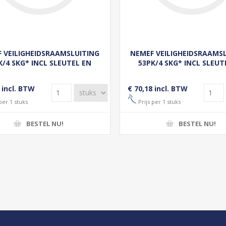
 VEILIGHEIDSRAAMSLUITING
NEMEF VEILIGHEIDSRAAMS
K/4 SKG* INCL SLEUTEL EN
53PK/4 SKG* INCL SLEUT
SLUITKAST - LINKS
SLUITKAST - RECHT
 incl. BTW
€ 70,18 incl. BTW
per 1 stuks
Prijs per 1 stuks
BESTEL NU!
BESTEL NU!