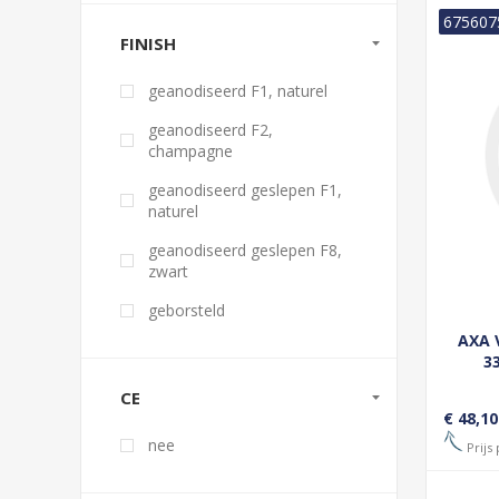
675607
FINISH
geanodiseerd F1, naturel
geanodiseerd F2,
champagne
geanodiseerd geslepen F1,
naturel
geanodiseerd geslepen F8,
zwart
geborsteld
AXA 
3
CIL
CE
LINK
€ 48,10
nee
Prijs 