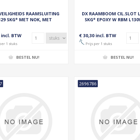
VEILIGHEIDS RAAMSLUITING
DX RAAMBOOM CIL.SLOT L
329 SKG* MET NOK, MET
SKG* EPOXY W RBM L130
INDERSLOT, HAAKSCHOOT,
TS BUITENDRAAIEND ZWART
 incl. BTW
€ 30,30 incl. BTW
GELAKT
per 1 stuks
Prijs per 1 stuks
BESTEL NU!
BESTEL NU!
7
2696786