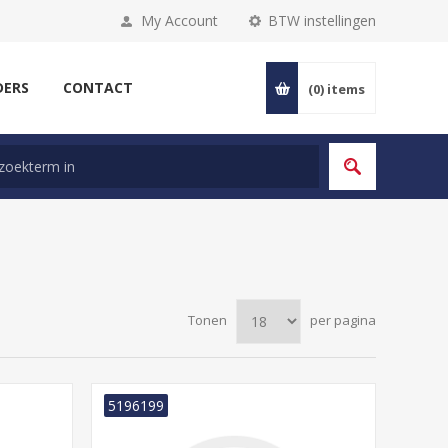
My Account
BTW instellingen
DERS
CONTACT
(0)
items
Tonen
per pagina
5196199