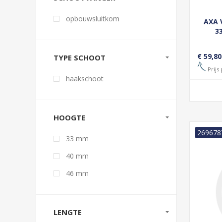
opbouwsluitkom
AXA 
3
CIL
RECH
€ 59,80
TYPE SCHOOT
Prijs 
haakschoot
HOOGTE
269678
33 mm
40 mm
46 mm
LENGTE