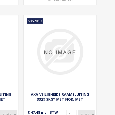
5052813
UITING
AXA VEILIGHEIDS RAAMSLUITING
MET
3329 SKG* MET NOK, MET
CHOOT,
CILINDERSLOT, HAAKSCHOOT,
ALU F2
LINKS BUITENDRAAIEND ALU F1
€ 47,48 incl. BTW