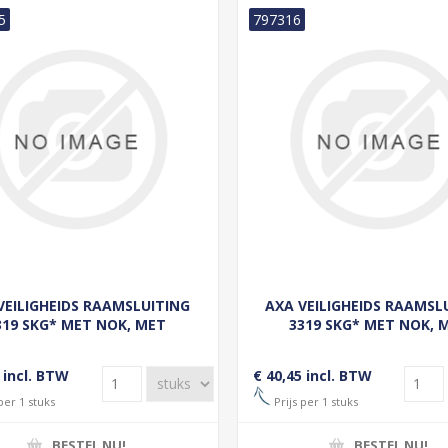
5
797316
VEILIGHEIDS RAAMSLUITING
AXA VEILIGHEIDS RAAMSL
319 SKG* MET NOK, MET
3319 SKG* MET NOK, 
INDERSLOT, HAAKSCHOOT,
CILINDERSLOT, HAAKSC
S BUITENDRAAIEND ALU F1
RECHTS BUITENDRAAIEND 
 incl. BTW
€ 40,45 incl. BTW
NML##
per 1 stuks
Prijs per 1 stuks
BESTEL NU!
BESTEL NU!