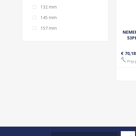
132 mm
145 mm
157 mm
NEMEF
53P
€ 70,18
Prijs 