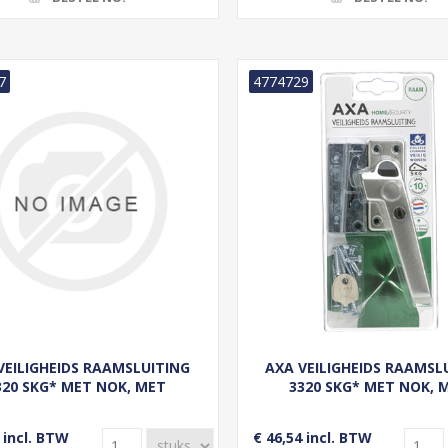
7
4774729
VEILIGHEIDS RAAMSLUITING
AXA VEILIGHEIDS RAAMSL
320 SKG* MET NOK, MET
3320 SKG* MET NOK, 
/DRAAIKNOP, HAAKSCHOOT,
DRUK/DRAAIKNOP, HAAKS
S BUITENDRAAIEND ALU F2
RECHTS BUITENDRAAIEND 
 incl. BTW
€ 46,54 incl. BTW
NML##
NML##