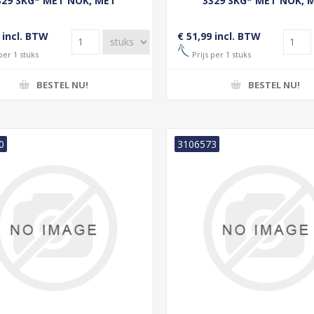
329 SKG* MET NOK, MET
3329 SKG* MET NOK, 
INDERSLOT, HAAKSCHOOT,
CILINDERSLOT, HAAKSC
S BUITENDRAAIEND ZWART
LINKS BUITENDRAAIEND 
 incl. BTW
€ 51,99 incl. BTW
GELAKT
GELAKT
per 1 stuks
Prijs per 1 stuks
BESTEL NU!
BESTEL NU!
0
3106573