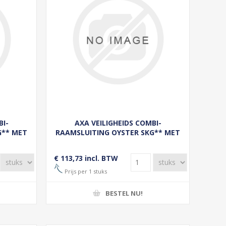
BI-
AXA VEILIGHEIDS COMBI-
G** MET
RAAMSLUITING OYSTER SKG** MET
NKS
DRUK/DRAAIKNOP, RECHTS
ORSTELD
BUITENDRAAIEND RVS GEBORSTELD
€ 113,73 incl. BTW
Prijs per 1 stuks
BESTEL NU!