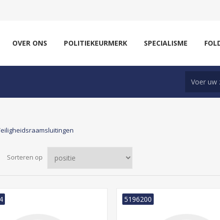
OVER ONS
POLITIEKEURMERK
SPECIALISME
FOL
eiligheidsraamsluitingen
Sorteren op
4
5196200