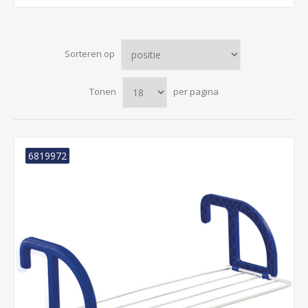
Sorteren op
Tonen
per pagina
6819972