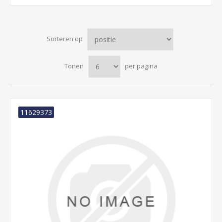
Sorteren op
Tonen
per pagina
11629373