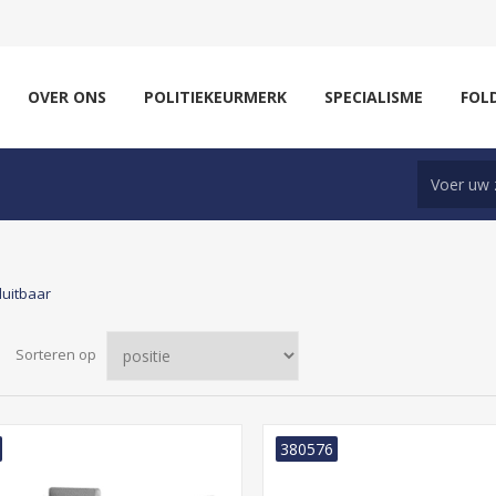
OVER ONS
POLITIEKEURMERK
SPECIALISME
FOL
luitbaar
Sorteren op
380576