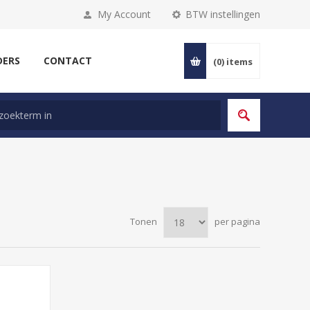
My Account
BTW instellingen
DERS
CONTACT
(0)
items
Tonen
per pagina