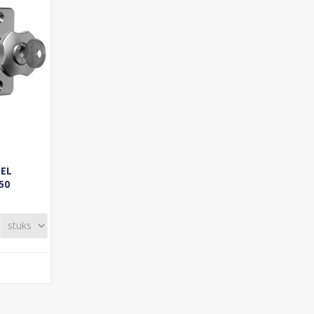
DEL
50
F1