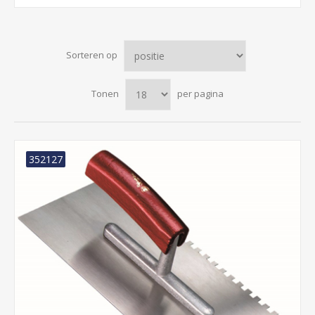
Sorteren op
Tonen
per pagina
352127