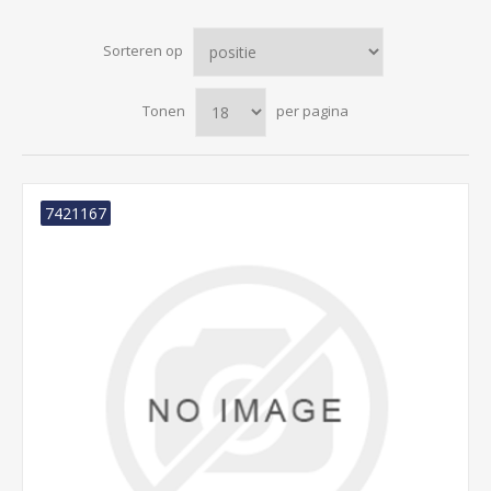
Sorteren op
Tonen
per pagina
7421167