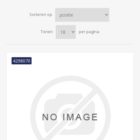
Sorteren op
Tonen
per pagina
4298070