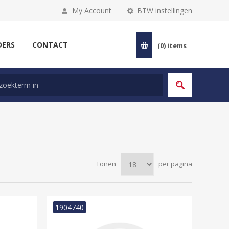
My Account
BTW instellingen
DERS
CONTACT
(0)
items
Tonen
per pagina
1904740