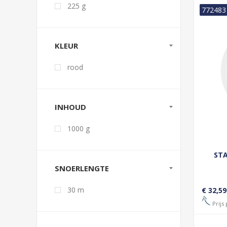
225 g
772483
KLEUR
rood
INHOUD
1000 g
STA
SNOERLENGTE
30 m
€ 32,59
Prijs 