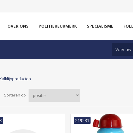
OVER ONS
POLITIEKEURMERK
SPECIALISME
FOL
Kalklijnproducten
Sorteren op
8
219231