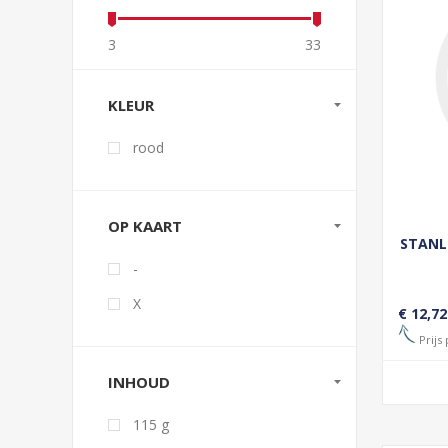
3
33
KLEUR
rood
OP KAART
STANL
-
X
€ 12,72
Prijs 
INHOUD
115 g