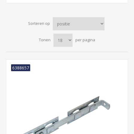
Sorteren op
Tonen
per pagina
6388657