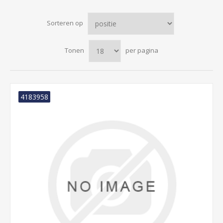
Sorteren op
Tonen
per pagina
4183958