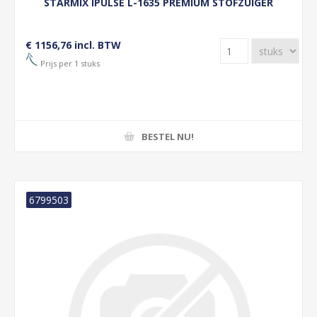
STARMIX IPULSE L-1635 PREMIUM STOFZUIGER
€ 1156,76 incl. BTW
Prijs per 1 stuks
BESTEL NU!
6799503