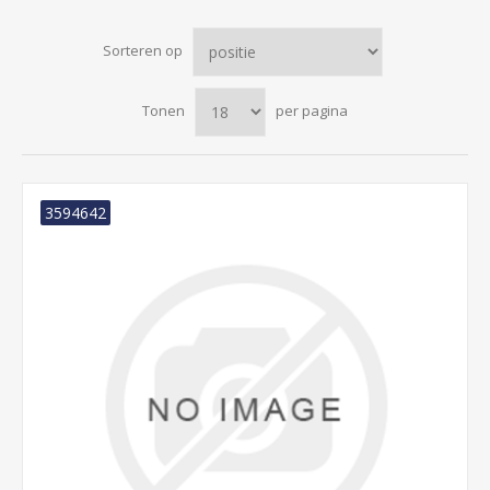
Sorteren op
Tonen
per pagina
3594642