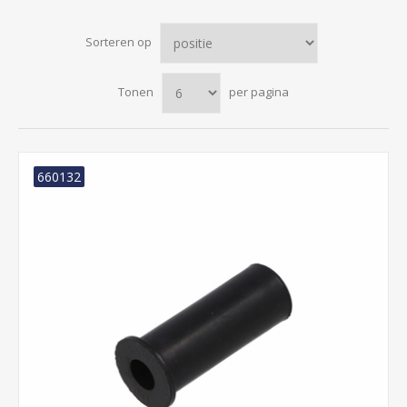
Sorteren op
Tonen
per pagina
660132