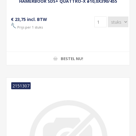
HAMERBOOR SDS+ QUATTRO-X ø10,0X390/455
€ 23,75 incl. BTW
Prijs per 1 stuks
BESTEL NU!
2151307