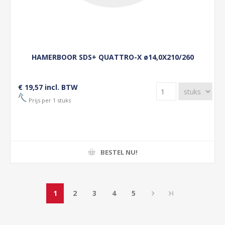
HAMERBOOR SDS+ QUATTRO-X ø14,0X210/260
€ 19,57 incl. BTW
Prijs per 1 stuks
BESTEL NU!
1
2
3
4
5