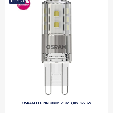
1335921
OSRAM LEDPIN30DIM 230V 3,0W 827 G9