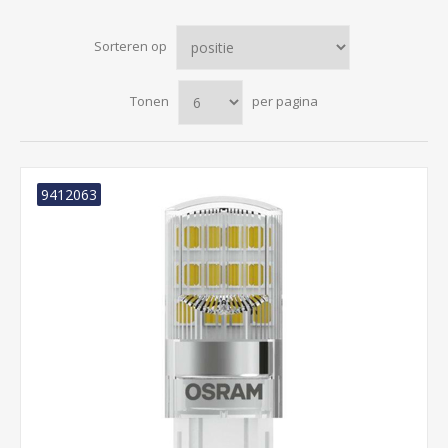
Sorteren op
Tonen
per pagina
9412063