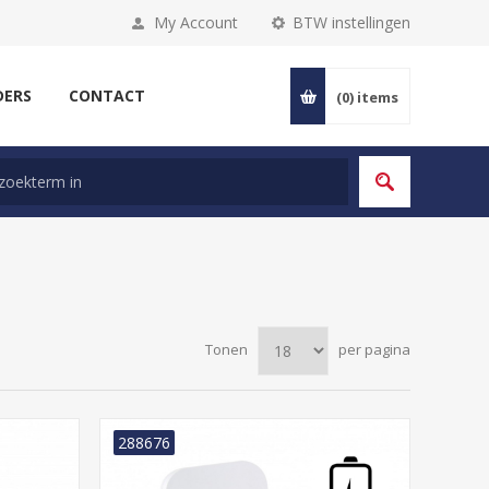
My Account
BTW instellingen
DERS
CONTACT
(0)
items
Tonen
per pagina
288676