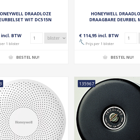
ONEYWELL DRAADLOZE
HONEYWELL DRAADL
EURBELSET WIT DC515N
DRAAGBARE DEURBEL 
DRUKKNOP GRIJS DC91
 incl. BTW
€ 114,95 incl. BTW
per 1 blister
Prijs per 1 blister
BESTEL NU!
BESTEL NU!
3
135967