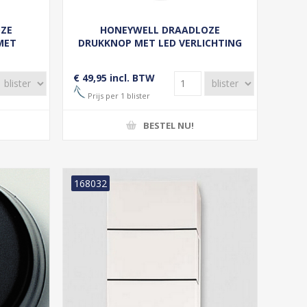
OZE
HONEYWELL DRAADLOZE
MET
DRUKKNOP MET LED VERLICHTING
7NG
WIT DCP311
€ 49,95 incl. BTW
Prijs per 1 blister
BESTEL NU!
168032