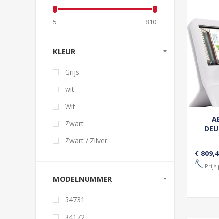
5
810
KLEUR
Grijs
wit
Wit
A
Zwart
DEU
Zwart / Zilver
€ 809,4
Prijs 
MODELNUMMER
54731
84172