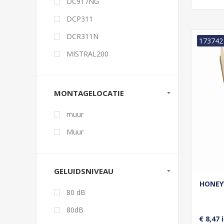
DC917NG
DCP311
DCR311N
173742
MISTRAL200
MONTAGELOCATIE
muur
Muur
GELUIDSNIVEAU
HONEY
80 dB
80dB
€ 8,47 