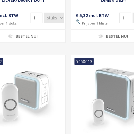
ZILVER/ZWART D611
DIMEX D824
incl. BTW
€ 5,32 incl. BTW
per 1 stuks
Prijs per 1 blister
BESTEL NU!
BESTEL NU!
2
5460613