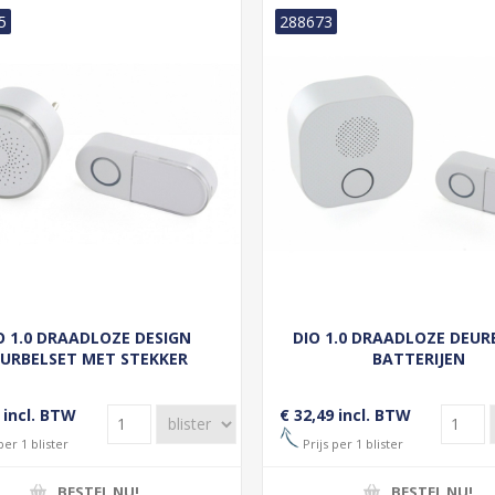
5
288673
O 1.0 DRAADLOZE DESIGN
DIO 1.0 DRAADLOZE DEUR
URBELSET MET STEKKER
BATTERIJEN
 incl. BTW
€ 32,49 incl. BTW
per 1 blister
Prijs per 1 blister
BESTEL NU!
BESTEL NU!