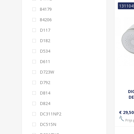
131104
84179
84206
D117
D182
D534
D611
D723W
D792
DI
D814
DE
D824
€ 29,50
DC311NP2
Prijs 
DC515N