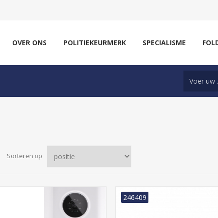
OVER ONS
POLITIEKEURMERK
SPECIALISME
FOL
Sorteren op
246409