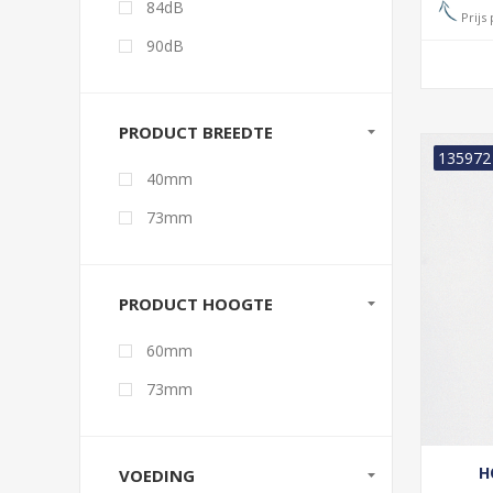
84dB
Prijs 
90dB
PRODUCT BREEDTE
135972
40mm
73mm
PRODUCT HOOGTE
60mm
73mm
H
VOEDING