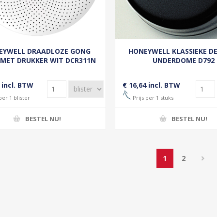
EYWELL DRAADLOZE GONG
HONEYWELL KLASSIEKE D
MET DRUKKER WIT DCR311N
UNDERDOME D792
 incl. BTW
€ 16,64 incl. BTW
per 1 blister
Prijs per 1 stuks
BESTEL NU!
BESTEL NU!
1
2