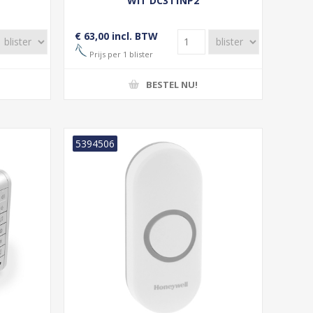
WIT DC311NP2
€ 63,00 incl. BTW
Prijs per 1 blister
BESTEL NU!
5394506