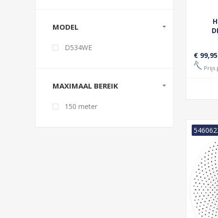
H
MODEL
D
D534WE
€ 99,95
Prijs 
MAXIMAAL BEREIK
150 meter
546062