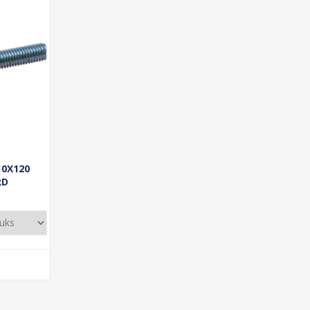
10X120
RD