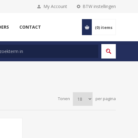
My Account
BTW instellingen
DERS
CONTACT
(0)
items
Tonen
per pagina