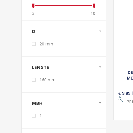
3
10
D
20 mm
LENGTE
DE
ME
160 mm
€ 9,89 
Prijs 
MBH
1