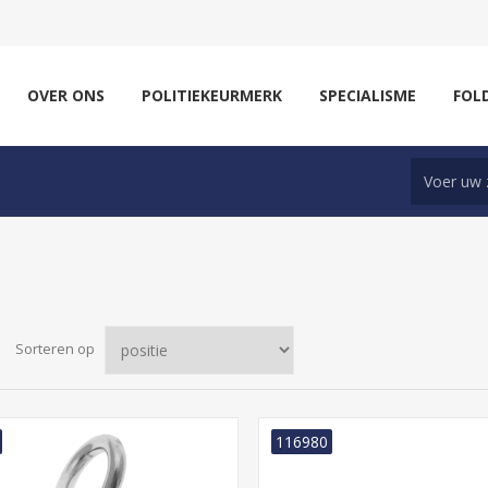
OVER ONS
POLITIEKEURMERK
SPECIALISME
FOL
Sorteren op
116980