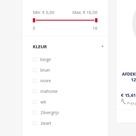
Min:
€ 0,00
Max:
€ 16,00
0
16
KLEUR
beige
bruin
AFDEK
12
ivoire
mahonie
€ 15,61
wit
Prijs
Zilvergrijs
zwart