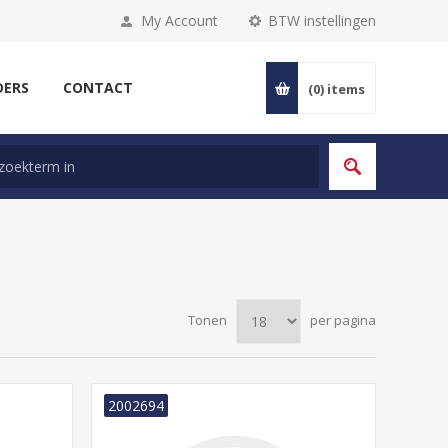
My Account
BTW instellingen
DERS
CONTACT
(0)
items
Tonen
per pagina
2002694