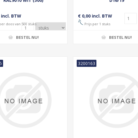
RAL9010 WIT (500)
D16/19
 incl. BTW
€ 0,00 incl. BTW
 per doos van 500 stuks
Prijs per 1 stuks
BESTEL NU!
BESTEL NU!
5
3200163