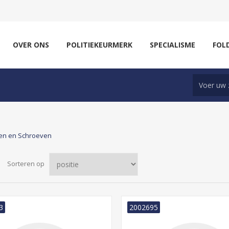
OVER ONS
POLITIEKEURMERK
SPECIALISME
FOL
en en Schroeven
Sorteren op
3
2002695