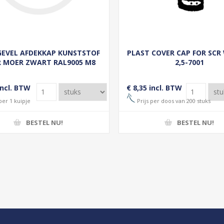
EVEL AFDEKKAP KUNSTSTOF
PLAST COVER CAP FOR SCR
 MOER ZWART RAL9005 M8
2,5-7001
(50)
incl. BTW
€ 8,35 incl. BTW
per 1 kuipje
Prijs per doos van 200 stuks
BESTEL NU!
BESTEL NU!