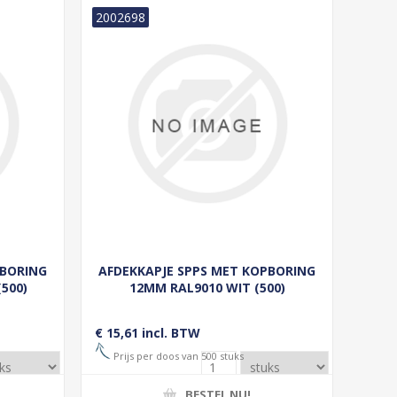
2002698
PBORING
AFDEKKAPJE SPPS MET KOPBORING
500)
12MM RAL9010 WIT (500)
€ 15,61 incl. BTW
Prijs per doos van 500 stuks
BESTEL NU!