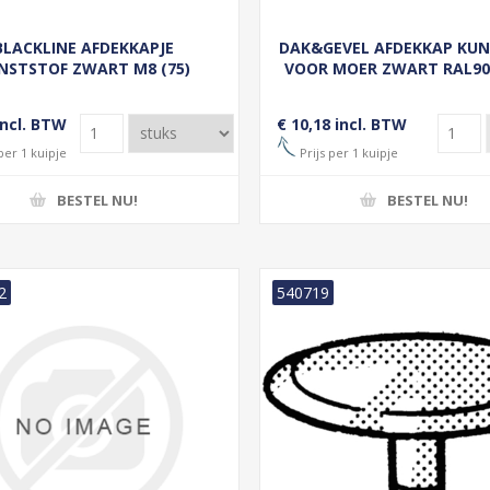
BLACKLINE AFDEKKAPJE
DAK&GEVEL AFDEKKAP KU
NSTSTOF ZWART M8 (75)
VOOR MOER ZWART RAL90
(50)
incl. BTW
€ 10,18 incl. BTW
per 1 kuipje
Prijs per 1 kuipje
BESTEL NU!
BESTEL NU!
2
540719