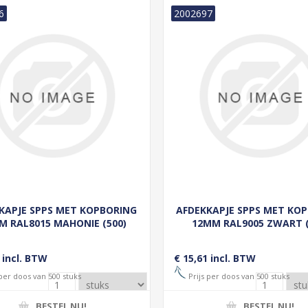
6
2002697
KAPJE SPPS MET KOPBORING
AFDEKKAPJE SPPS MET KO
M RAL8015 MAHONIE (500)
12MM RAL9005 ZWART (
 incl. BTW
€ 15,61 incl. BTW
 per doos van 500 stuks
Prijs per doos van 500 stuks
BESTEL NU!
BESTEL NU!