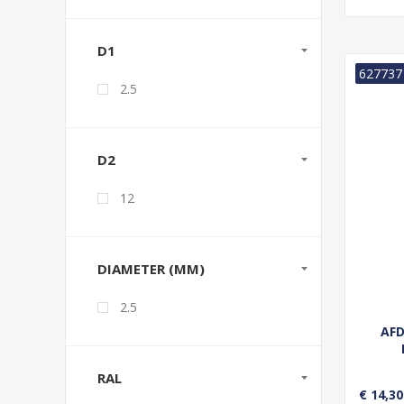
D1
627737
2.5
D2
12
DIAMETER (MM)
2.5
AFD
RAL
€ 14,30