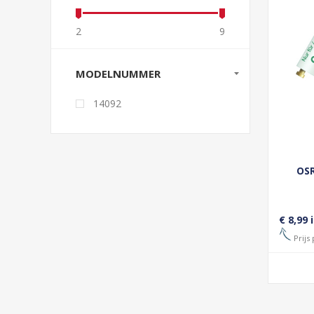
2
9
MODELNUMMER
14092
OSR
€ 8,99 
Prijs 