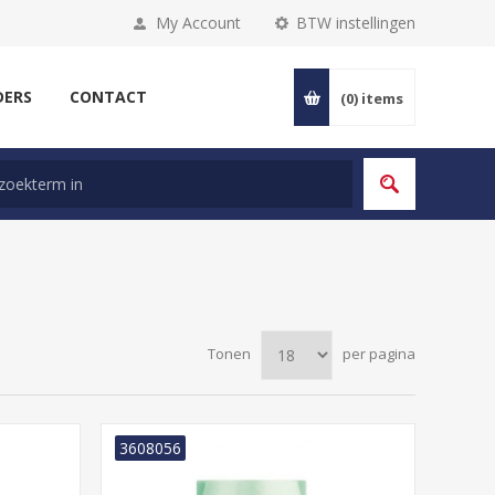
My Account
BTW instellingen
DERS
CONTACT
(0)
items
Tonen
per pagina
3608056