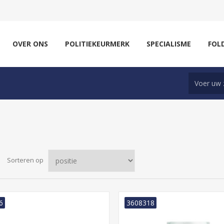
OVER ONS
POLITIEKEURMERK
SPECIALISME
FOL
Sorteren op
6
3608318