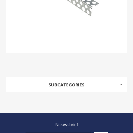
SUBCATEGORIES
Nieuwsbrief