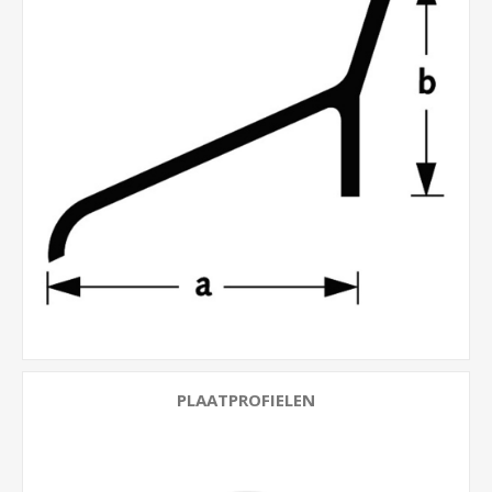
PLAATPROFIELEN