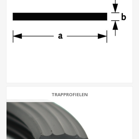
TRAPPROFIELEN