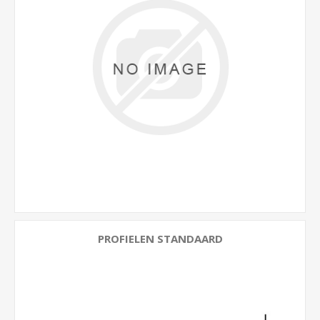
PROFIELEN STANDAARD