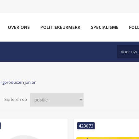
OVER ONS
POLITIEKEURMERK
SPECIALISME
FOL
rgproducten junior
Sorteren op
423073