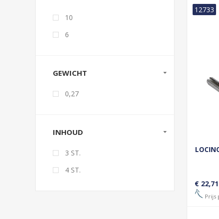
12733
10
6
GEWICHT
0,27
INHOUD
LOCINO
3 ST.
4 ST.
€ 22,71
Prijs 