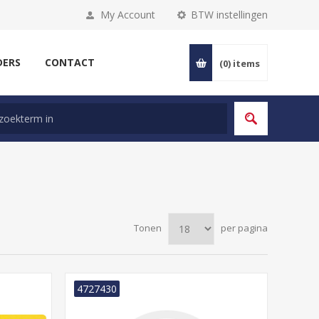
My Account
BTW instellingen
DERS
CONTACT
(0)
items
Tonen
per pagina
4727430