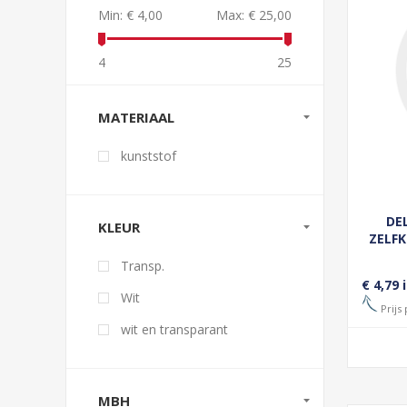
Min:
€ 4,00
Max:
€ 25,00
4
25
MATERIAAL
kunststof
DE
KLEUR
ZELF
Transp.
€ 4,79 
Wit
Prijs 
wit en transparant
MBH