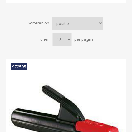
Sorteren op
Tonen
per pagina
972595