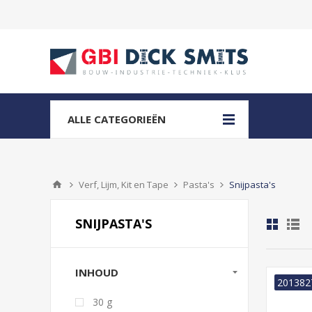
ALLE CATEGORIEËN
Verf, Lijm, Kit en Tape
Pasta's
Snijpasta's
SNIJPASTA'S
INHOUD
201382
30 g