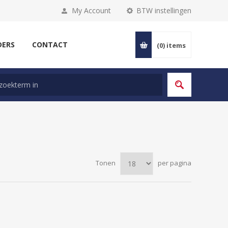
My Account
BTW instellingen
DERS
CONTACT
(0)
items
Tonen
per pagina