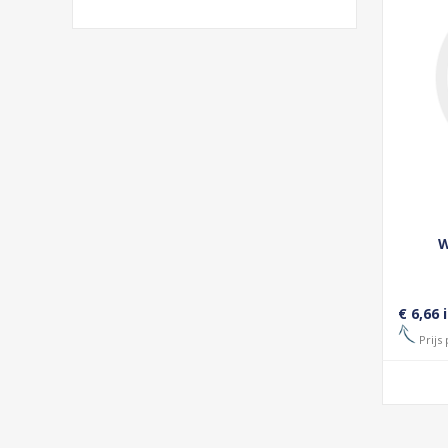
W
€ 6,66 
Prijs 