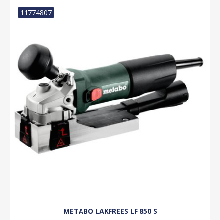
11774807
METABO LAKFREES LF 850 S