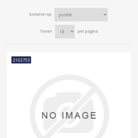
Sorteren op
Tonen
per pagina
2102753