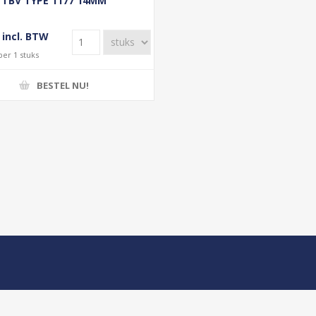
TBV TYPE 1177 14MM
 incl. BTW
per 1 stuks
BESTEL NU!