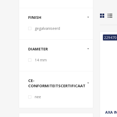
FINISH
gegalvaniseerd
229470
DIAMETER
14 mm
CE-
CONFORMITEITSCERTIFICAAT
nee
AXA I