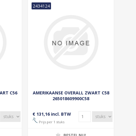
2434124
ART C56
AMERIKAANSE OVERALL ZWART C58
265018609900C58
€ 131,16 incl. BTW
Prijs per 1 stuks
BESTEL NU!