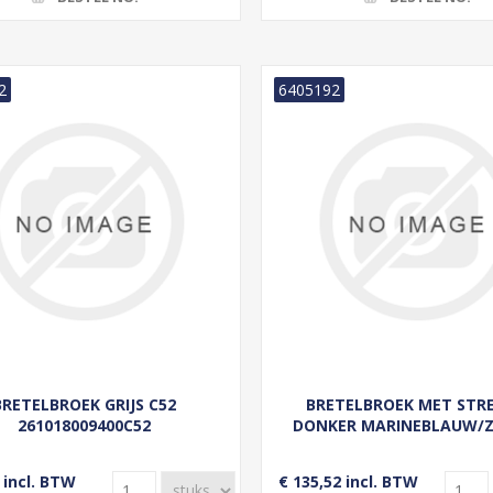
2
6405192
BRETELBROEK GRIJS C52
BRETELBROEK MET STR
261018009400C52
DONKER MARINEBLAUW/
C56 269513308699C5
 incl. BTW
€ 135,52 incl. BTW