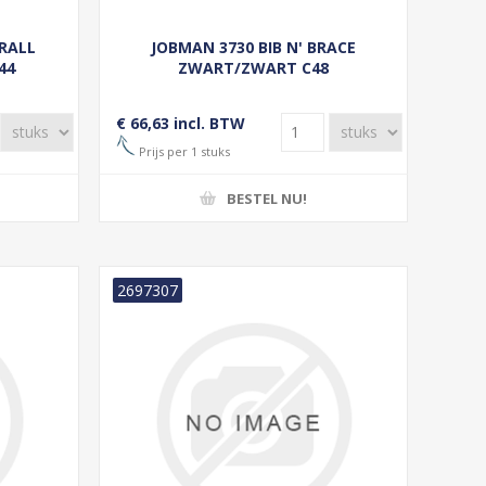
RALL
JOBMAN 3730 BIB N' BRACE
44
ZWART/ZWART C48
€ 66,63 incl. BTW
Prijs per 1 stuks
BESTEL NU!
2697307