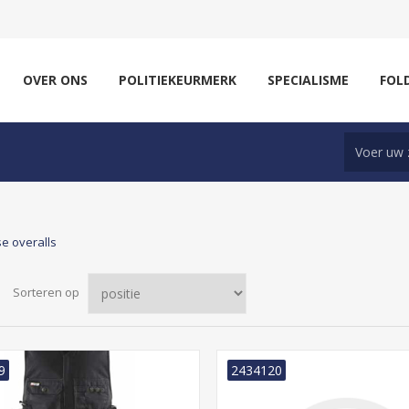
OVER ONS
POLITIEKEURMERK
SPECIALISME
FOL
e overalls
Sorteren op
9
2434120