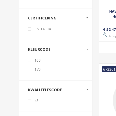
HAV
H
CERTIFICERING
EN 14004
€ 52,47
Prijs 
KLEURCODE
100
170
672261
KWALITEITSCODE
48