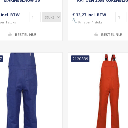
MARINEBLAUW 56
KATOEN 2098 KORENBLA
OP=OP
 incl. BTW
€ 33,27 incl. BTW
per 1 stuks
Prijs per 1 stuks
BESTEL NU!
BESTEL NU!
7
2120839