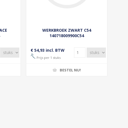
RACE
WERKBROEK ZWART C54
4
140718009900C54
€ 54,93 incl. BTW
Prijs per 1 stuks
BESTEL NU!