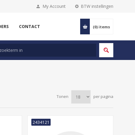
My Account
BTW instellingen
DERS
CONTACT
(0)
items
Tonen
per pagina
2434121