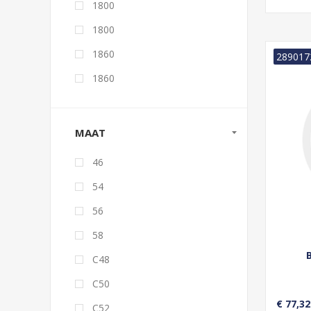
1800
1800
1860
289017
1860
MAAT
46
54
56
58
C48
C50
€ 77,32
C52