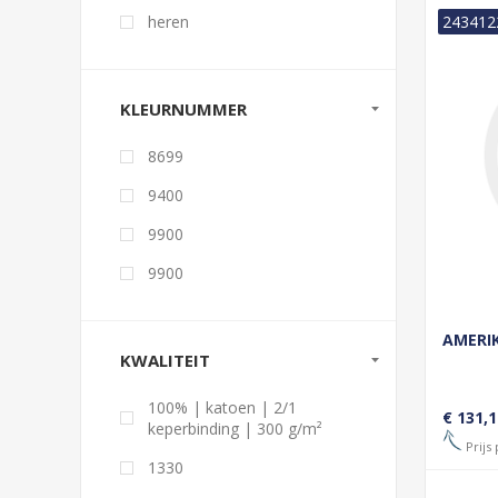
heren
243412
KLEURNUMMER
8699
9400
9900
9900
AMERI
KWALITEIT
100% | katoen | 2/1
€ 131,1
keperbinding | 300 g/m²
Prijs 
1330