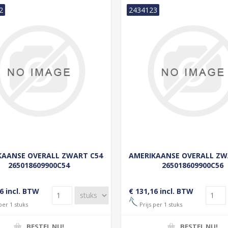
2
2434123
KAANSE OVERALL ZWART C54
AMERIKAANSE OVERALL ZW
265018609900C54
265018609900C56
6 incl. BTW
€ 131,16 incl. BTW
per 1 stuks
Prijs per 1 stuks
BESTEL NU!
BESTEL NU!