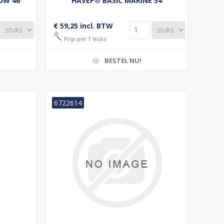
UW 46
HAVEP® BASIC MARINE 54
€ 59,25 incl. BTW
Prijs per 1 stuks
BESTEL NU!
6722614