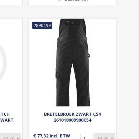
2890199
ETCH
BRETELBROEK ZWART C54
ZWART
261018009900C54
6
€ 77,32 incl. BTW