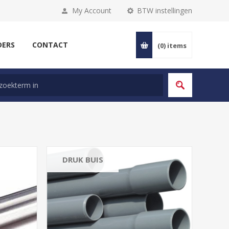
My Account
BTW instellingen
DERS
CONTACT
(0)
items
DRUK BUIS