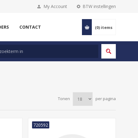
My Account
BTW instellingen
DERS
CONTACT
(0)
items
Tonen
per pagina
720592