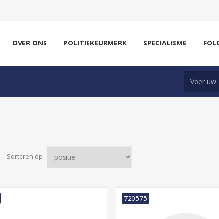
OVER ONS
POLITIEKEURMERK
SPECIALISME
FOL
Sorteren op
720575