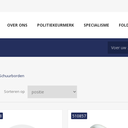
OVER ONS
POLITIEKEURMERK
SPECIALISME
FOL
Schuurborden
Sorteren op
8
510857