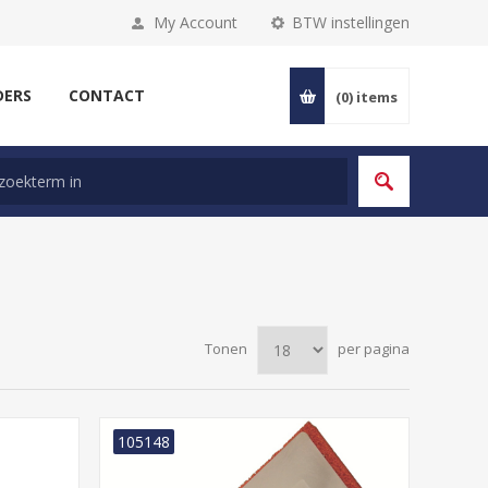
My Account
BTW instellingen
DERS
CONTACT
(0)
items
Tonen
per pagina
105148