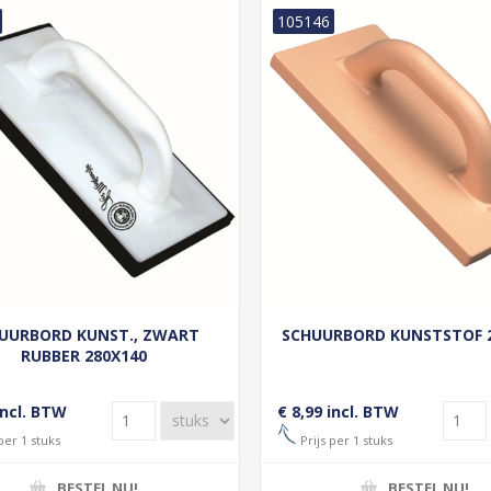
105146
UURBORD KUNST., ZWART
SCHUURBORD KUNSTSTOF 
RUBBER 280X140
incl. BTW
€ 8,99 incl. BTW
per 1 stuks
Prijs per 1 stuks
BESTEL NU!
BESTEL NU!