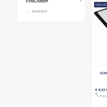
STEEL/GREEP
105147
Kunststof
SCH
€ 9,32 
Prijs 