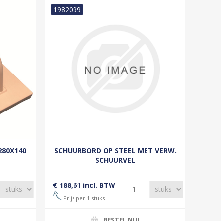
1982099
280X140
SCHUURBORD OP STEEL MET VERW.
SCHUURVEL
€ 188,61 incl. BTW
Prijs per 1 stuks
BESTEL NU!