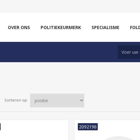
OVER ONS
POLITIEKEURMERK
SPECIALISME
FOL
Sorteren op
2092196