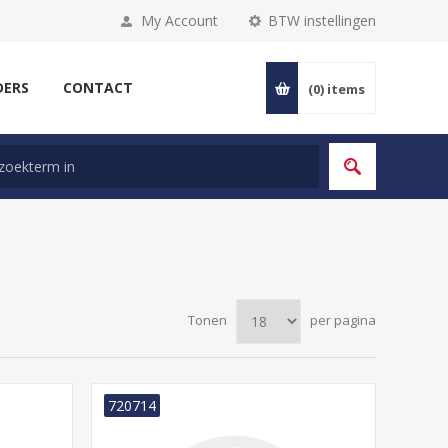
My Account
BTW instellingen
DERS
CONTACT
(0)
items
Tonen
per pagina
720714