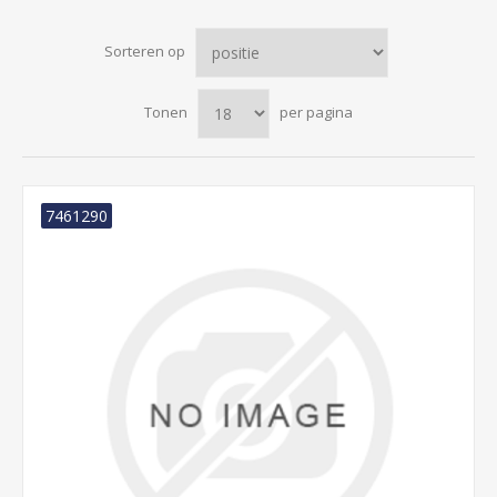
Sorteren op
Tonen
per pagina
7461290