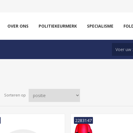
OVER ONS
POLITIEKEURMERK
SPECIALISME
FOL
Sorteren op
2283147