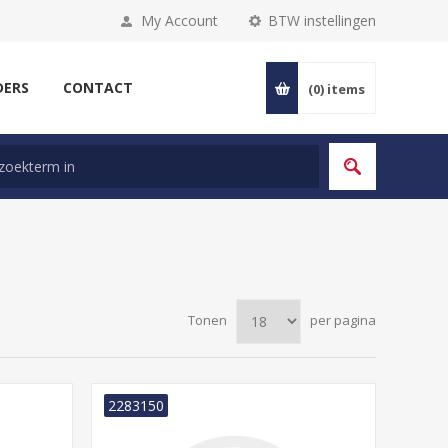
My Account
BTW instellingen
DERS
CONTACT
(0)
items
Tonen
per pagina
2283150