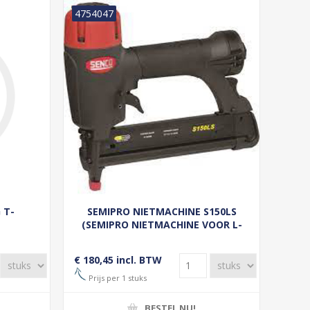
4754047
 T-
SEMIPRO NIETMACHINE S150LS
(SEMIPRO NIETMACHINE VOOR L-
NIETEN)
€ 180,45 incl. BTW
Prijs per 1 stuks
BESTEL NU!