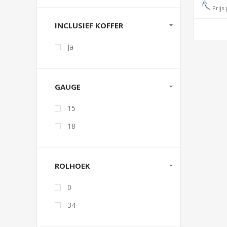
Prijs 
INCLUSIEF KOFFER
Ja
GAUGE
15
18
ROLHOEK
0
34