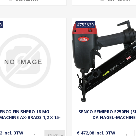
8
4753639
ENCO FINISHPRO 18 MG
SENCO SEMIPRO S250FN (
MACHINE AX-BRADS 1,2 X 15-
DA NAGEL-MACHINE
55MM
2 incl. BTW
€ 472,08 incl. BTW